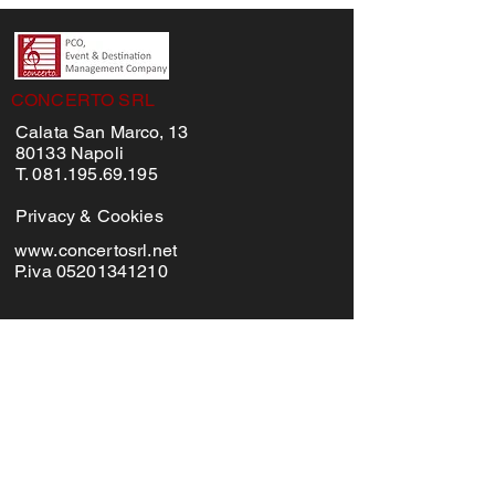
CONCERTO SRL
Calata San Marco, 13
80133 Napoli
T. 081.195.69.195
Privacy & Cookies
www.concertosrl.net
P.iva 05201341210
MENU'
Home
Chi siamo
Fad
News
SERVIZI