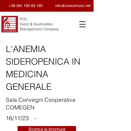
+39 081 195 69 195
info@concertosrl.net
L'ANEMIA
SIDEROPENICA IN
MEDICINA
GENERALE
Sala Convegni Cooperativa
COMEGEN
16/11/23
-
Scarica la brochure