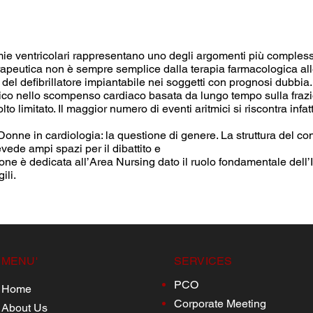
tmie ventricolari rappresentano uno degli argomenti più compless
terapeutica non è sempre semplice dalla terapia farmacologica al
 del defibrillatore impiantabile nei soggetti con prognosi dubbia.
ico nello scompenso cardiaco basata da lungo tempo sulla frazi
lto limitato. Il maggior numero di eventi aritmici si riscontra inf
nne in cardiologia: la questione di genere. La struttura del con
evede ampi spazi per il dibattito e
ione è dedicata all’Area Nursing dato il ruolo fondamentale dell’
ili.
MENU'
SERVICES
PCO
Home
Corporate Meeting
About Us