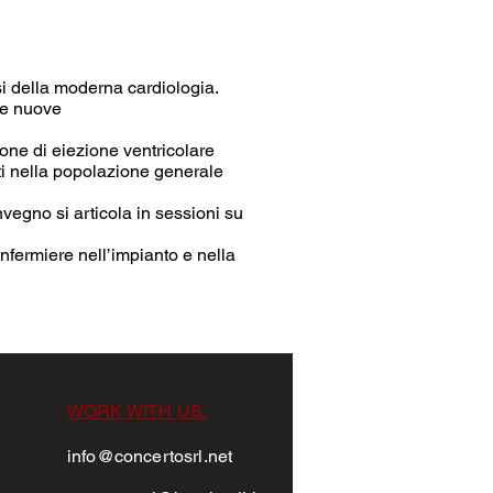
i della moderna cardiologia.
le nuove
one di eiezione ventricolare
atti nella popolazione generale
vegno si articola in sessioni su
Infermiere nell’impianto e nella
WORK WITH US.
info@concertosrl.net