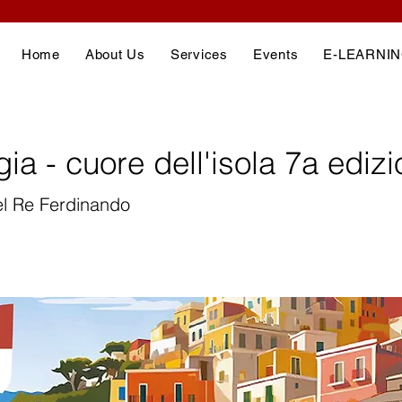
Home
About Us
Services
Events
E-LEARNI
ia - cuore dell'isola 7a ediz
el Re Ferdinando