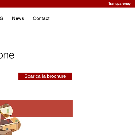
Transparency
NG
News
Contact
ione
Scarica la brochure