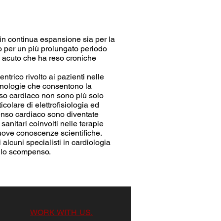
 in continua espansione sia per la
hio per un più prolungato periodo
in acuto che ha reso croniche
trico rivolto ai pazienti nelle
ecnologie che consentono la
enso cardiaco non sono più solo
icolare di elettrofisiologia ed
penso cardiaco sono diventate
anitari coinvolti nelle terapie
nuove conoscenze scientifiche.
i alcuni specialisti in cardiologia
ello scompenso.
WORK WITH US.