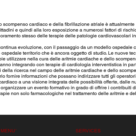
 scompenso cardiaco e della fibrillazione atriale è attualmente
ittadini e quindi alla loro esposizione a numerosi fattori di risc
glioramento stesso delle terapie delle patologie cardiovascolari 
continua evoluzione, con il passaggio da un modello ospedale cen
o ospedale territorio che è ancora oggetto di studio. Le nuove t
rapie utilizzare nella cura delle aritmie cardiache e dello scomp
tanno integrando con terapie di cardiologia interventistica in part
ni della ricerca nel campo delle aritmie cardiache e dello scom
fornire informazioni che possano indirizzare tutti gli operatori s
ardiaco a una visione integrata delle possibilità offerte, dalle 
 organizzare un evento formativo in grado di offrire i contribuiti d
terapie non solo farmacologiche nel trattamento delle aritmie e d
MENU'
SERVICES