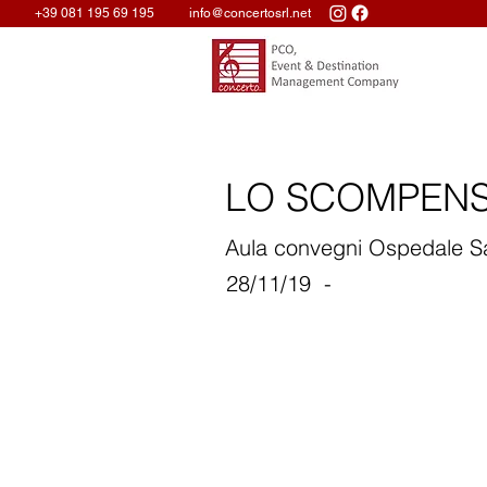
+39 081 195 69 195
info@concertosrl.net
LO SCOMPEN
Aula convegni Ospedale S
28/11/19
-