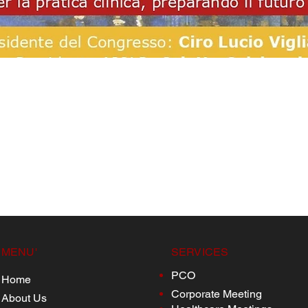
MENU'
SERVICES
PCO
Home
Corporate Meeting
About Us