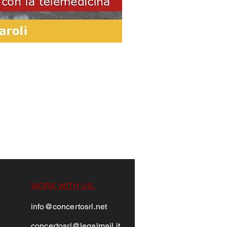
WORK WITH US.
info@concertosrl.net
conc
ertosrl@legalm
ail.it