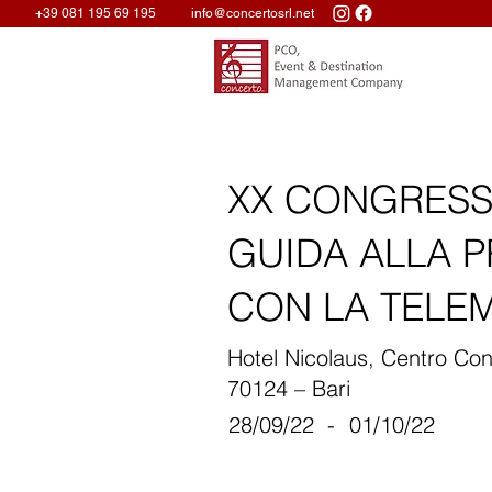
+39 081 195 69 195
info@concertosrl.net
XX CONGRESSO
GUIDA ALLA P
CON LA TELE
Hotel Nicolaus, Centro Con
70124 – Bari
28/09/22
-
01/10/22